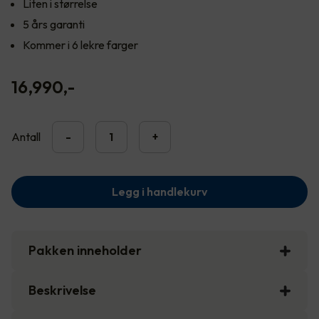
Liten i størrelse
5 års garanti
Kommer i 6 lekre farger
16,990
,-
Antall
-
+
Legg i handlekurv
Pakken inneholder
Beskrivelse