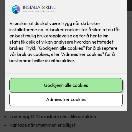
Zaptec Go
Ferdig montert elbillader - Zaptec Go
Uansett bil eller destinasjon, er Zaptec Go den sikreste
måten å lade på. Zaptec Go er en smart og sofistikert
ladeboks for enebolig og hytte, og med smartladingen Eco
Mode får du lade når strømprisen er på sitt billigste i løpet av
døgnet. Lad hjemme, når det passer deg.
Fordeler med Zaptec Go:
Lader opptil 10 x raskere enn stikkontakten
Kan lade når strømmen er billigst