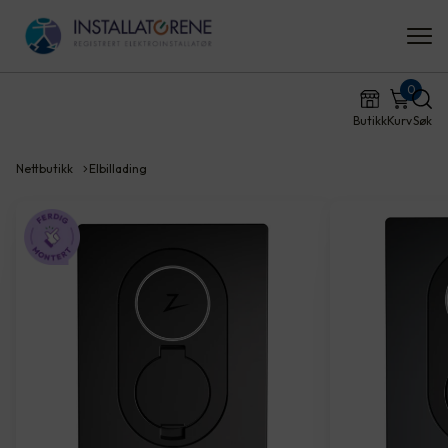
0
Butikk
Kurv
Søk
Nettbutikk
Elbillading